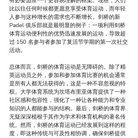
有必要适应一个更容易理解的框架。现在，人们
比以往任何时候都更愿意享受体育运动，而年轻
人参与这种增长的需求也不断增长。剑桥的新
Padel 俱乐部就是最明显的例子：一项利用剑桥
体育运动便利性的优势迅速发展的运动，导致超
过 150 名参与者参加了复活节学期的第一次社交
活动。
总体而言，剑桥的体育运动是无障碍的。除了精
英运动员之外，参加和参加体育比赛的机会通常
是所有人都无法获得的，这是一种不容忽视的特
权。大学体育系统为坎塔布里亚体育提供了一种
社区感和包容性，强化了一种让各种能力和专业
知识的人都能参与的结构。最后，剑桥的体育界
无疑深深植根于其作为学术和体育机构的著名传
统。然而，剑桥的体育运动已经发展到这样的程
度，即这种传统与可及性相协调，确保剑桥提供