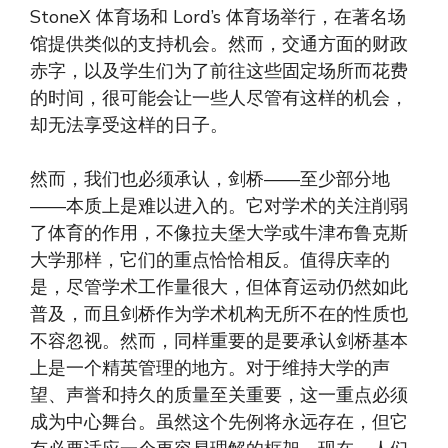
StoneX 体育场和 Lord’s 体育场举行，在著名场
馆提供类似的支持机会。然而，交通方面的财政
赤字，以及学生们为了前往这些固定场所而花费
的时间，很可能会让一些人尽管有这样的机会，
却无法享受这样的日子。
然而，我们也必须承认，剑桥——至少部分地
——本质上是难以进入的。它对学术的关注削弱
了体育的作用，不像拉夫堡大学或牛津布鲁克斯
大学那样，它们的重点恰恰相反。值得庆幸的
是，尽管学术工作量很大，但体育运动仍然如此
普及，而且剑桥作为学术机构无所不在的性质也
不容忽视。然而，同样重要的是要承认剑桥基本
上是一个精英管理的地方。对于维持大学的声
望、声誉和持久的质量至关重要，这一重点必须
成为中心舞台。虽然这个先例将永远存在，但它