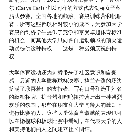
艇的人。此外，2026 年划船比赛中，卡里斯·厄
尔 (Carys Earl) 也以同样的方式代表剑桥女子蓝
船队参赛。全国各地的颠簸、赛艇训练营和帆船
赛，所有这些都以相对较小的成本，为参加大学
赛艇的剑桥学生提供了竞争和享受卓越体育标准
的机会，而其他大学只向各自运动领域的顶尖运
动员提供这种特权——这是一种必须庆祝的特
权。
大学体育运动还为剑桥带来了社区意识和自豪
感。最近的大学橄榄球杯决赛，格兰奇路的场边
挤满了欣喜若狂的支持者。写有口号和选手姓名
的纸板标牌、扩音器和呜呜祖拉营造出一种强烈
欢乐的氛围，那些在朋友和大学同龄人的激励下
进行比赛的人。这些大学体育自豪感的表现也可
以在橄榄球和板球比赛中看到，在代表大学的人
和支持他们的人之间建立社区团结。