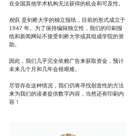
在全国其他学术机构无法获得的机会和可及性。
校队
是剑桥大学的独立报纸，目前的形式成立于
1947 年。为了保持编辑独立性，我们的印刷报
纸和新闻网站不接受剑桥大学或其组成学院的资
助。
因此，我们几乎完全依赖广告来获取资金，预计
未来几个月和几年会很艰难。
尽管存在这种情况，我们仍将寻找创造性的方法
来为我们的读者提供数字内容，当然还有印刷内
容！