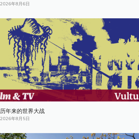
2026年8月6日
历年来的世界大战
2026年8月5日