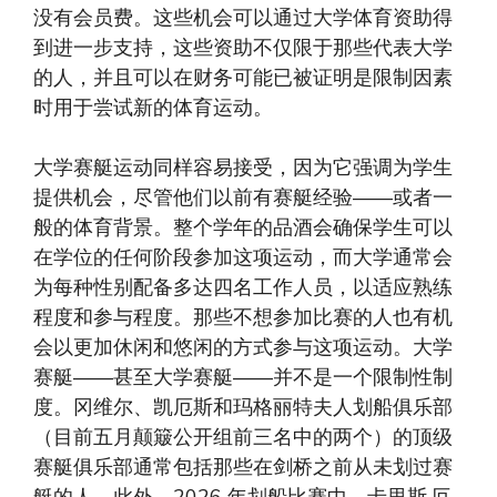
没有会员费。这些机会可以通过大学体育资助得
到进一步支持，这些资助不仅限于那些代表大学
的人，并且可以在财务可能已被证明是限制因素
时用于尝试新的体育运动。
大学赛艇运动同样容易接受，因为它强调为学生
提供机会，尽管他们以前有赛艇经验——或者一
般的体育背景。整个学年的品酒会确保学生可以
在学位的任何阶段参加这项运动，而大学通常会
为每种性别配备多达四名工作人员，以适应熟练
程度和参与程度。那些不想参加比赛的人也有机
会以更加休闲和悠闲的方式参与这项运动。大学
赛艇——甚至大学赛艇——并不是一个限制性制
度。冈维尔、凯厄斯和玛格丽特夫人划船俱乐部
（目前五月颠簸公开组前三名中的两个）的顶级
赛艇俱乐部通常包括那些在剑桥之前从未划过赛