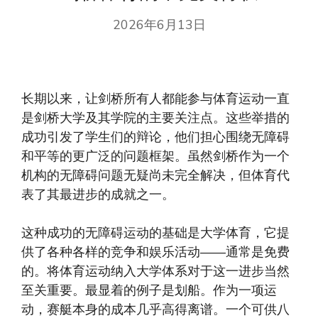
2026年6月13日
长期以来，让剑桥所有人都能参与体育运动一直
是剑桥大学及其学院的主要关注点。这些举措的
成功引发了学生们的辩论，他们担心围绕无障碍
和平等的更广泛的问题框架。虽然剑桥作为一个
机构的无障碍问题无疑尚未完全解决，但体育代
表了其最进步的成就之一。
这种成功的无障碍运动的基础是大学体育，它提
供了各种各样的竞争和娱乐活动——通常是免费
的。将体育运动纳入大学体系对于这一进步当然
至关重要。最显着的例子是划船。作为一项运
动，赛艇本身的成本几乎高得离谱。一个可供八