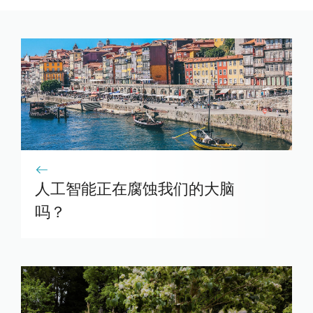
人工智能正在腐蚀我们的大脑
吗？