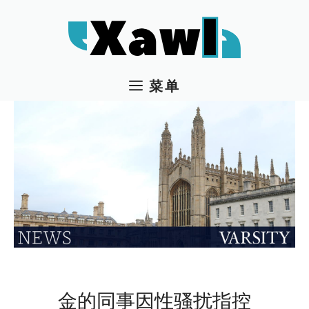
跳
至
内
容
菜单
金的同事因性骚扰指控