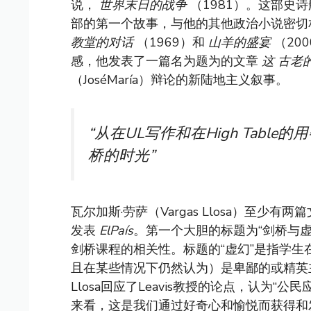
说，
世界末日的战争
（1981）。这部史
部的第一个故事，与他的其他政治小说密切
教堂的对话
（1969）和
山羊的盛宴
（20
感，他发表了一篇名为题为的文章
这
古老
（JoséMaría）辩论的新陆地主义叙事。
“从在UL写作和在High Table的
桥的时光”
瓦尔加斯·劳萨（Vargas Llosa）至
发表
ElPaís
。第一个大胆的标题为“剑桥与虚幻
剑桥课程的相关性。标题的“虚幻”是指学
且在某些情况下仍然认为）是卑鄙的或精英主义
Llosa回应了Leavis教授的论点，认为
来看，这是我们通过好奇心和愉悦而获得和