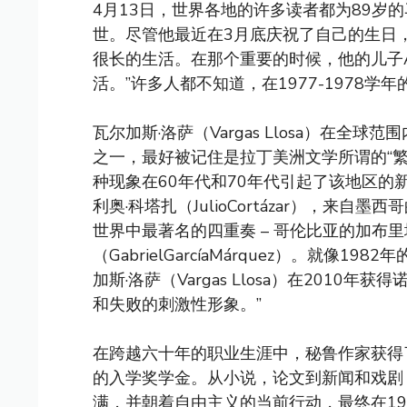
4月13日，世界各地的许多读者都为89岁的马里奥·
世。尽管他最近在3月底庆祝了自己的生日
很长的生活。在那个重要的时候，他的儿子Á
活。”许多人都不知道，在1977-1978
瓦尔加斯·洛萨（Vargas Llosa）在
之一，最好被记住是拉丁美洲文学所谓的“
种现象在60年代和70年代引起了该地区
利奥·科塔扎（JulioCortázar），来自墨西哥
世界中最著名的四重奏 – 哥伦比亚的加布里
（GabrielGarcíaMárquez）。就像198
加斯·洛萨（Vargas Llosa）在201
和失败的刺激性形象。”
在跨越六十年的职业生涯中，秘鲁作家获得
的入学奖学金。从小说，论文到新闻和戏剧
满，并朝着自由主义的当前行动，最终在1