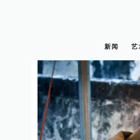
跳
至
内
容
新闻
艺