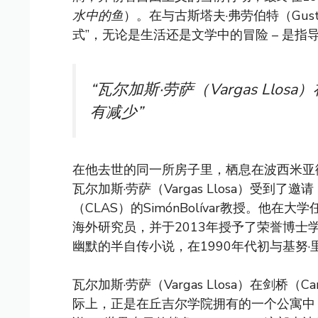
水中的鱼
）。在与古斯塔夫·弗劳伯特（Gusta
式”，无论是生活还是文学中的冒险 – 是指导Va
“瓦尔加斯·劳萨（Vargas Ll
有减少”
在他去世的同一所房子里，栖息在波西米亚街区
瓦尔加斯·劳萨（Vargas Llosa）受到
（CLAS）的SimónBolívar教授。他在大学任
海外研究员，并于2013年授予了荣誉博士
幽默的半自传小说，在1990年代初与基努·里夫
瓦尔加斯·劳萨（Vargas Llosa）在剑桥
际上，正是在丘吉尔学院拥有的一个公寓中