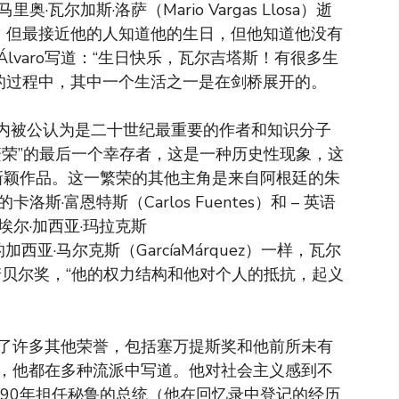
瓦尔加斯·洛萨（Mario Vargas Llosa）逝
，但最接近他的人知道他的生日，但他知道他没有
lvaro写道：“生日快乐，瓦尔吉塔斯！有很多生
学年的过程中，其中一个生活之一是在剑桥展开的。
全球范围内被公认为是二十世纪最重要的作者和知识分子
繁荣”的最后一个幸存者，这是一种历史性现象，这
的新颖作品。这一繁荣的其他主角是来自阿根廷的朱
的卡洛斯·富恩特斯（Carlos Fuentes）和 – 英语
埃尔·加西亚·玛拉克斯
2年的加西亚·马尔克斯（GarcíaMárquez）一样，瓦尔
0年获得诺贝尔奖，“他的权力结构和他对个人的抵抗，起义
了许多其他荣誉，包括塞万提斯奖和他前所未有
，他都在多种流派中写道。他对社会主义感到不
990年担任秘鲁的总统（他在回忆录中登记的经历