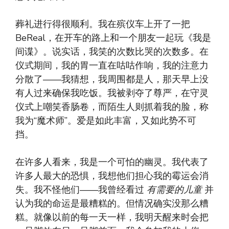
葬礼进行得很顺利。我在殡仪车上开了一把
BeReal，在开车的路上和一个朋友一起玩《我是
间谍》。说实话，我笑的次数比哭的次数多。在
仪式期间，我的胃一直在咕咕作响，我的注意力
分散了——我猜想，我周围都是人，那天早上没
有人过来确保我吃饭。我被剥夺了尊严，在守灵
仪式上嘲笑香肠卷，而陌生人则抓着我的脸，称
我为“魔术师”。爱是如此丰富，又如此势不可
挡。
在许多人看来，我是一个可怕的幽灵。我代表了
许多人最大的恐惧，我想他们担心我的霉运会消
失。我不怪他们——我曾经看过
有需要的儿童
并
认为我的命运是最糟糕的。但情况确实没那么糟
糕。就像以前的每一天一样，我明天醒来时会把