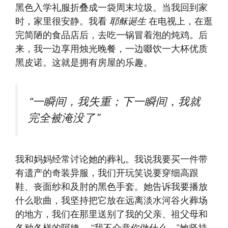
黑色入学礼服折叠成一袋周末垃圾。当我回到家
时，家里很安静。我看
耶稣诞生
在电视上，在逛
完简陋的食品店后，去吃一锅冒着泡的炖鸡。后
来，我一边享用烛光晚餐，一边啜饮一大杯优质
黑皮诺。这就是拥有房屋的乐趣。
“一瞬间，我失重；下一瞬间，我就
完全被淹没了”
我和妈妈经常讨论她的葬礼。我说我要买一件带
有遗产的奇装异服，我们开玩笑说要穿细高跟
鞋、丧面纱和及肘的黑色手套。她告诉我要播放
什么歌曲，我坚持把它放在远离淡水河谷火葬场
的地方，我们在那里送别了我的父亲、祖父母和