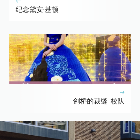
纪念黛安·基顿
剑桥的裁缝 |校队