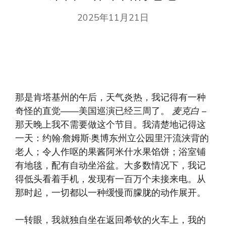
2025年11月21日
那是肯塔基州的午后，天气炎热，我记得有一种
奇怪的直觉——美国巡演已经三周了。
麦克白
–
那天晚上我不需要做这个节目。我清楚地记得这
一天：约翰·詹姆斯·奥博东州立公园里汗流浃背的
老人；令人作呕的果酱阿米什水果馅饼；浴室铺
有地毯，配有自动坐浴盆。大多数情况下，我记
得低头看着手机，发现有一百万个未接来电。从
那时起，一切都以一种缓慢而朦胧的动作展开。
一转眼，我就独自坐在返回希钦的火车上，我的