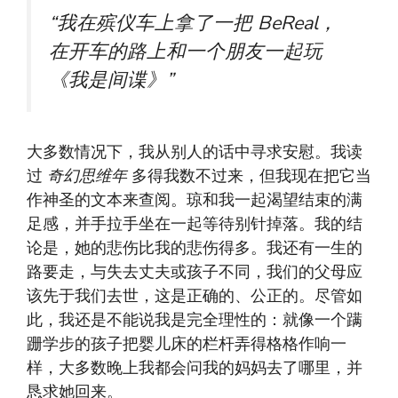
“我在殡仪车上拿了一把 BeReal，
在开车的路上和一个朋友一起玩
《我是间谍》”
大多数情况下，我从别人的话中寻求安慰。我读
过
奇幻思维年
多得我数不过来，但我现在把它当
作神圣的文本来查阅。琼和我一起渴望结束的满
足感，并手拉手坐在一起等待别针掉落。我的结
论是，她的悲伤比我的悲伤得多。我还有一生的
路要走，与失去丈夫或孩子不同，我们的父母应
该先于我们去世，这是正确的、公正的。尽管如
此，我还是不能说我是完全理性的：就像一个蹒
跚学步的孩子把婴儿床的栏杆弄得格格作响一
样，大多数晚上我都会问我的妈妈去了哪里，并
恳求她回来。