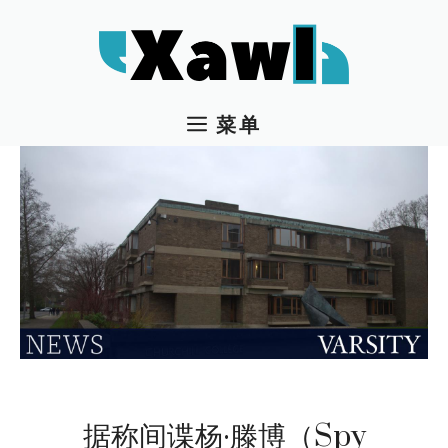
跳
至
内
容
菜单
据称间谍杨·滕博（Spy