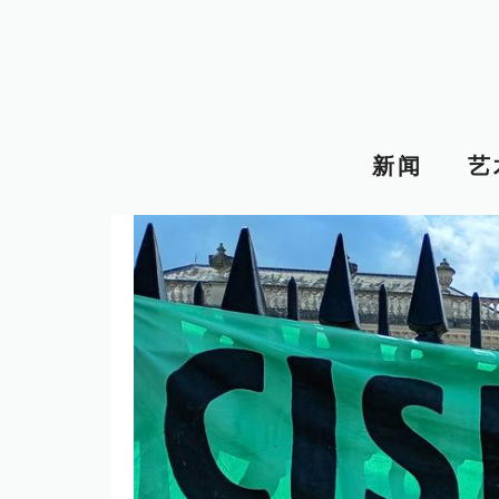
跳
至
内
容
新闻
艺