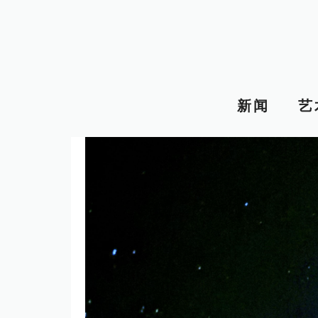
跳
至
内
容
新闻
艺