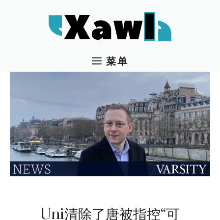
跳
至
内
容
菜单
Uni清除了唐被指控“可