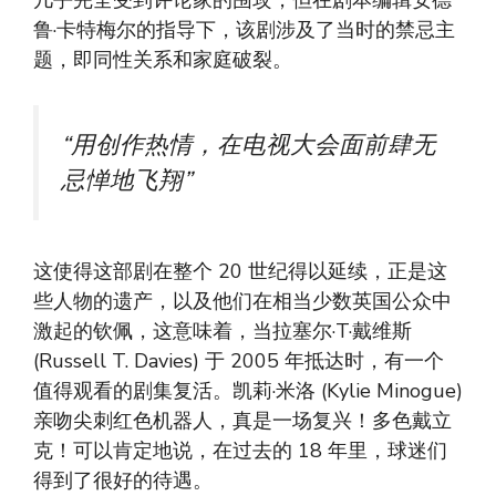
几乎完全受到评论家的围攻，但在剧本编辑安德
鲁·卡特梅尔的指导下，该剧涉及了当时的禁忌主
题，即同性关系和家庭破裂。
“用创作热情，在电视大会面前肆无
忌惮地飞翔”
这使得这部剧在整个 20 世纪得以延续，正是这
些人物的遗产，以及他们在相当少数英国公众中
激起的钦佩，这意味着，当拉塞尔·T·戴维斯
(Russell T. Davies) 于 2005 年抵达时，有一个
值得观看的剧集复活。凯莉·米洛 (Kylie Minogue)
亲吻尖刺红色机器人，真是一场复兴！多色戴立
克！可以肯定地说，在过去的 18 年里，球迷们
得到了很好的待遇。