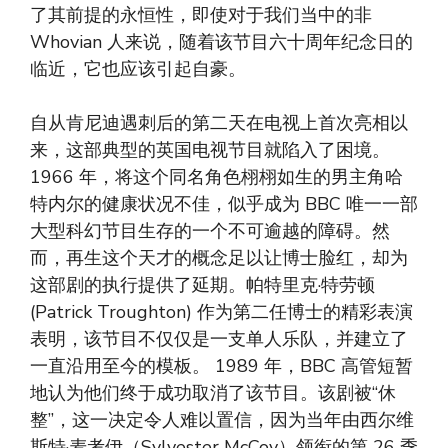
了其前提的永恒性，即使对于我们当中的非
Whovian 人来说，随着该节目六十周年纪念日的
临近，它也应该引起自豪。
自从肯尼迪遇刺后的第二天在电视上首次亮相以
来，这部典型的英国电视节目就陷入了困境。
1966 年，将这个同名角色栩栩如生的男主角哈
特内尔的健康状况不佳，似乎成为 BBC 唯一一部
大型科幻节目生存的一个不可逾越的障碍。然
而，再生这个天才的概念足以让博士脸红，却为
这部剧的执行提供了延期。帕特里克·特劳顿
(Patrick Troughton) 作为第二任博士的精彩表演
表明，该节目不仅仅是一支单人乐队，并建立了
一直沿用至今的模板。 1989 年，BBC 高管短暂
地认为他们终于成功取消了该节目。该剧被“休
整”，这一决定令人难以置信，因为当年由西尔维
斯特·麦考伊（Sylvester McCoy）领衔的第 26 季