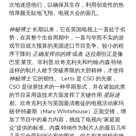
次地迷惑他们，以确保其生存，利用创造性的热
情厚颜无耻地飞翔。电视大会的面孔。
神秘博士
长期以来，它在英国电视上一直处于劣
势，在其整个生命周期中，一直与华而不实的游
戏节目或大预算的美国进口节目竞争。较小的程
序下降到
正确发挥你的牌
或者
达拉斯
但正是像
巴里·莱茨、菲利普·欣奇克利夫和约翰·内森·特纳
这样的制片人敢于突破界限的大胆精神，才使得
神秘博士
它的韧性。 Letts 是 CSO 的先驱，
CSO 是绿屏技术的一种早期形式，并在诸如此类
的节目采用该技术方面发挥了关键作用
星际迷
航
。欣奇克利夫与英国最清教徒的电视活动家玛
丽·怀特豪斯（Mary Whitehouse）正面交锋，增
加了节目中的暴力内容，挑战了电视向“家庭观
众”提供的标准。内森·特纳作为制片人的最后几年