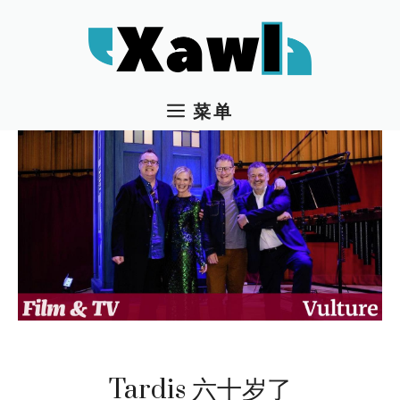
跳
至
内
容
菜单
Tardis 六十岁了