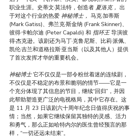
职业生涯。史蒂文·莫法特，创造者
夏洛克，
出
于对这个行业的热爱
神秘博士，
马克·加蒂斯
(Mark Gatiss)、弗兰克·斯金纳 (Frank Skinner)、
彼得·卡帕尔迪 (Peter Capaldi) 和
指环王
导演彼
得·杰克逊。该剧还为马丁·克鲁尼斯、比莉·派佩、
凯伦·吉兰和道格拉斯·亚当斯（以及其他人）提供
了首次发挥才华的重要机会。
神秘博士
它不仅仅是一部令粉丝着迷的连续剧，
不仅仅是不稳定的布景和脆弱的情节——它是一
个充分体现了其信息的节目，继续“回归”，并因
此帮助塑造更广泛的电视格局，其中它存在。这
是 11 月 23 日该剧六十周年纪念日值得庆祝的事
情；当然，如果它继续保留其独特的灵感、活力
和勇气，那么正如哈特内尔的医生曾经预言的那
样，“一切还远未结束”。