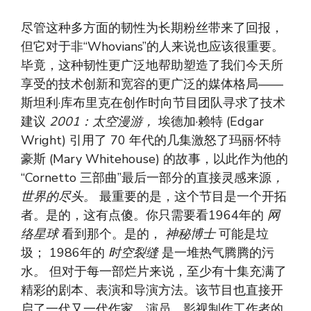
尽管这种多方面的韧性为长期粉丝带来了回报，
但它对于非“Whovians”的人来说也应该很重要。
毕竟，这种韧性更广泛地帮助塑造了我们今天所
享受的技术创新和宽容的更广泛的媒体格局——
斯坦利·库布里克在创作时向节目团队寻求了技术
建议
2001：太空漫游，
埃德加·赖特 (Edgar
Wright) 引用了 70 年代的几集激怒了玛丽·怀特
豪斯 (Mary Whitehouse) 的故事，以此作为他的
“Cornetto 三部曲”最后一部分的直接灵感来源
，
世界的尽头。
最重要的是，这个节目是一个开拓
者。是的，这有点傻。你只需要看1964年的
网
络星球
看到那个。是的，
神秘博士
可能是垃
圾； 1986年的
时空裂缝
是一堆热气腾腾的污
水
。
但对于每一部烂片来说，至少有十集充满了
精彩的剧本、表演和导演方法。该节目也直接开
启了一代又一代作家、演员、影视制作工作者的