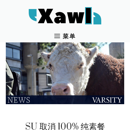
跳
至
内
容
菜单
SU 取消 100% 纯素餐