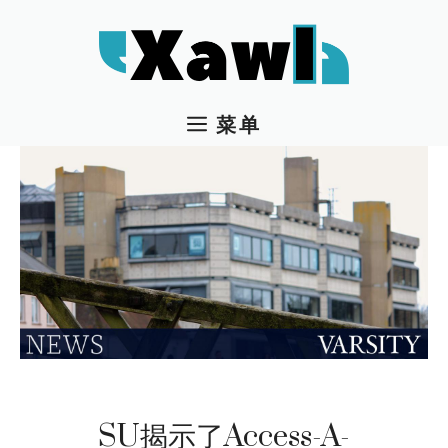
跳
至
内
容
菜单
SU揭示了Access-A-