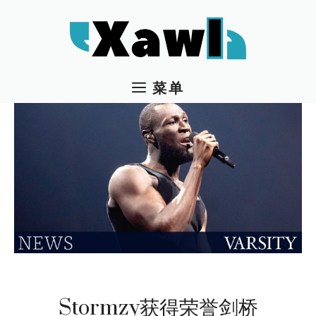
跳
至
内
容
菜单
Stormzy获得荣誉剑桥