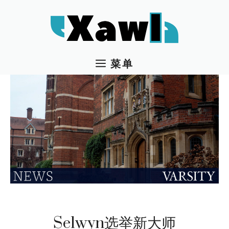
跳
至
内
容
菜单
Selwyn选举新大师