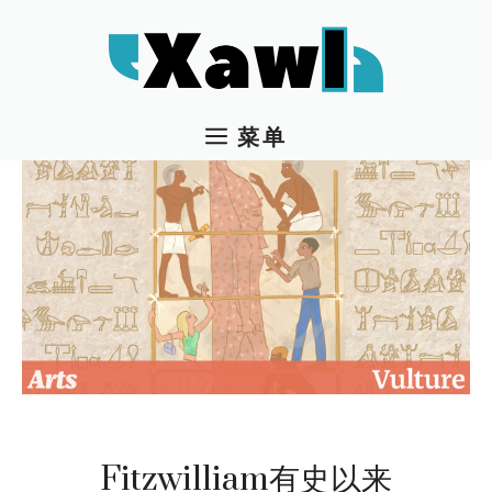
跳
至
内
容
菜单
Fitzwilliam有史以来