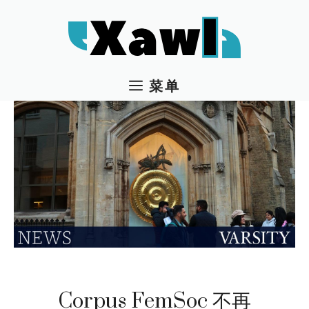
跳
至
内
容
菜单
Corpus FemSoc 不再