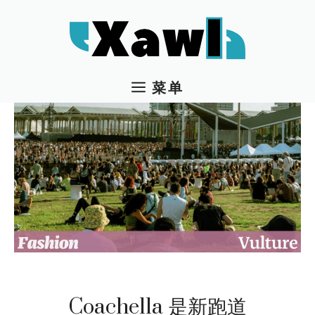
跳
至
内
容
菜单
Coachella 是新跑道