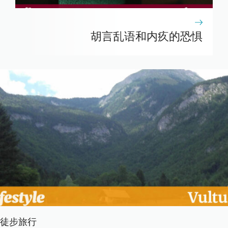
胡言乱语和内疚的恐惧
徒步旅行