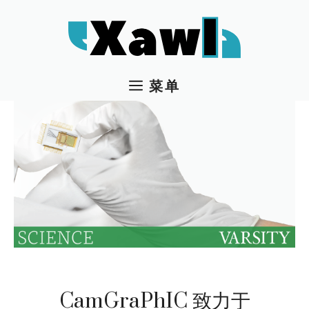
跳
至
内
容
菜单
CamGraPhIC 致力于