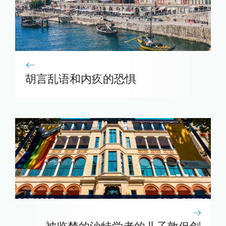
胡言乱语和内疚的恐惧