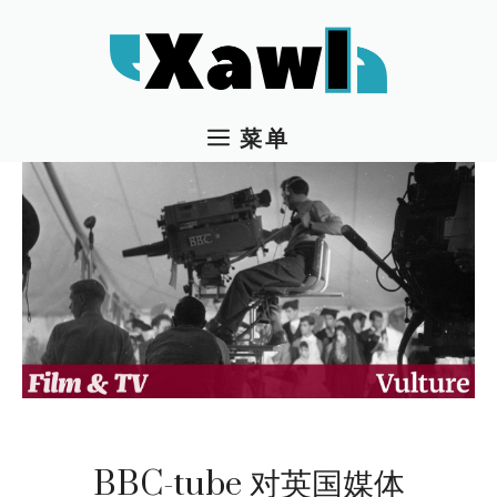
跳
至
内
容
菜单
BBC-tube 对英国媒体