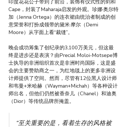
印度花花公子带到了前沿，装饰有仪式性的剑和
Cape，封装了Maharaja启发的外观。珍娜·奥尔特
加（Jenna Ortega）的连衣裙由统治者制成的创
意荣誉和打扮成领带的黛米·摩尔（Demi
Moore）从字面上看“裁缝”。
晚会成功筹集了创纪录的3,100万美元，但这最
终是进步还是表演？由Precial Moloi-Motsepe博
士执导的非洲组织首次是非洲时尚国际，这是盛
会的主要赞助商之一，为红地毯上的更多非洲设
计师提供了空间。然而，尽管有12位黑人设计师
和韦曼+米哈赫（Wayman+Michah）等各种设计
师出名，但他们仍然被香奈儿（Chanel）和迪奥
（Dior）等传统品牌所掩盖。
“至关重要的是，看着生存的风格被