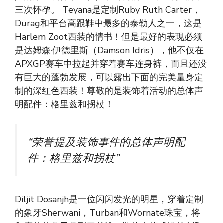
三次怀孕。 Teyana是定制Ruby Ruth Carter，
Durag和平台高跟鞋中最多的泰勒人之一，这是
Harlem Zoot西装的情书！但是最好的表现必须
是达姆森·伊德里斯（Damson Idris），他不仅在
APXGP赛车中拉起并穿着赛车连身裤，而且还没
有巨大的蓬勃发展，可以露出下面的完美量身定
制的深红色西装！尊敬的是装饰着活动的总体声
明配件：格里兹和拐杖！
“荣誉提及装饰事件的总体声明配
件：格里兹和拐杖”
Diljit Dosanjh是一位闪闪发光的明星，穿着定制
的象牙Sherwani，Turban和Wornate珠宝，将