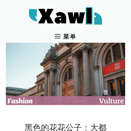
跳
至
内
容
菜单
黑色的花花公子：大都