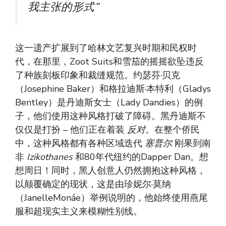
我主张的形式”
这一遗产扩展到了哈林文艺复兴时期和民权时
代，在那里，Zoot Suits和雪茄的摇摇欲坠违反
了种族刻板印象和裁缝规范。约瑟芬·贝克
（Josephine Baker）和格拉迪斯·本特利（Gladys
Bentley）是丹迪斯女士（Lady Dandies）的例
子，他们使用这种风格打破了障碍。黑丹迪斯不
仅仅是打扮 – 他们正在着装
反对
。在整个侨民
中，这种风格都有各种区域迭代
塞普尔
刚果到南
非
Izikothanes
和80年代纽约的Dapper Dan。想
想周日！同时，黑人创意人仍然拥抱这种风格，
以颠覆确定的现状，这是由珍妮尔·莫纳
（JanelleMonáe）举例说明的，他始终使用燕尾
服和超现实主义来模糊性别线。