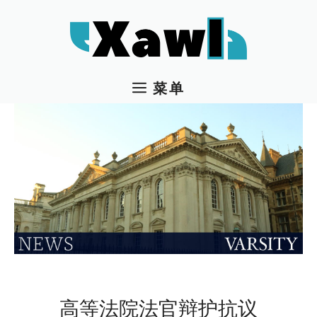
跳
至
内
容
菜单
高等法院法官辩护抗议