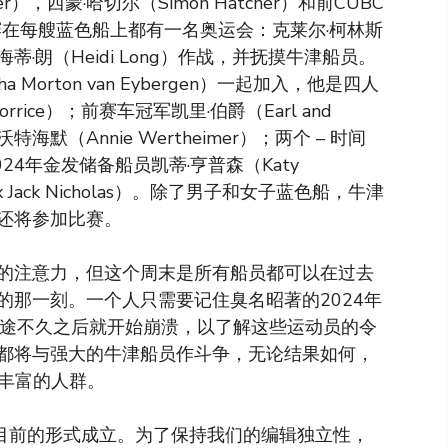
ler），西蒙·哈切尔（Simon Hatcher）和前CUBC
。妇女比赛在每艘蓝色船上都有一名奥运会：克莱尔·柯林斯
将与海蒂·朗（Heidi Long）作战，并抚摸牛津船员。
ha Morton van Eybergen）一起加入，他是四人
rrice）；前赛车冠军凯里·伯爵（Earl and
海默（Annie Wertheimer）；两个 – 时间
 2024年金发储备船员凯蒂·亨普森（Katy
 Jack Nicholas）。除了男子和女子蓝色船，牛津
还将参加比赛。
的注意力，但这个周末是所有船员都可以在过去
的那一刻。一个人只需要记住臭名昭著的2024年
e）在中途不久之后就开始崩溃，以了解这些运动员的令
都将与强大的牛津船员作斗争，无论结果如何，
有丰富的人群。
以目前的形式成立。为了保持我们的编辑独立性，