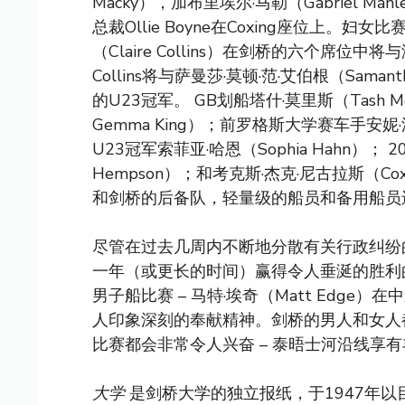
Macky），加布里埃尔·马勒（Gabriel Mah
总裁Ollie Boyne在Coxing座位上
（Claire Collins）在剑桥的六个席位中
Collins将与萨曼莎·莫顿·范·艾伯根（Samant
的U23冠军。 GB划船塔什·莫里斯（Tash Mo
Gemma King）；前罗格斯大学赛车手安妮·沃特
U23冠军索菲亚·哈恩（Sophia Hahn）；
Hempson）；和考克斯·杰克·尼古拉斯（Cox
和剑桥的后备队，轻量级的船员和备用船员
尽管在过去几周内不断地分散有关行政纠纷
一年（或更长的时间）赢得令人垂涎的胜利
男子船比赛 – 马特·埃奇（Matt Edg
人印象深刻的奉献精神。剑桥的男人和女人
比赛都会非常令人兴奋 – 泰晤士河沿线享
大学
是剑桥大学的独立报纸，于1947年