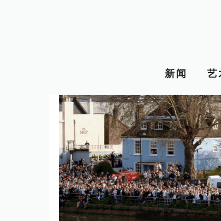
跳
至
内
容
新闻
艺