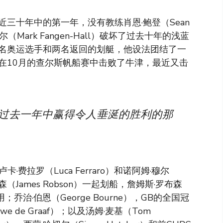
三十年中的第一年，没有教练肖恩·鲍登（Sean
（Mark Fangen-Hall）破坏了过去十年的浅蓝
名奥运选手和两名返回的划艇，他设法团结了一
在10月的查尔斯帆船赛中击败了牛津，最近又击
在过去一年中赢得令人垂涎的胜利的那
费拉罗（Luca Ferraro）和诺阿姆·穆尔
森（James Robson）一起划船，詹姆斯·罗布森
用；乔治·伯恩（George Bourne），GB的全国冠
 de Graaf）；以及汤姆·麦基（Tom