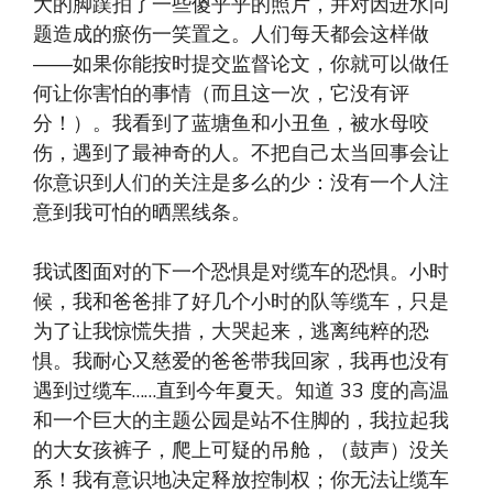
大的脚蹼拍了一些傻乎乎的照片，并对因进水问
题造成的瘀伤一笑置之。人们每天都会这样做
——如果你能按时提交监督论文，你就可以做任
何让你害怕的事情（而且这一次，它没有评
分！）。我看到了蓝塘鱼和小丑鱼，被水母咬
伤，遇到了最神奇的人。不把自己太当回事会让
你意识到人们的关注是多么的少：没有一个人注
意到我可怕的晒黑线条。
我试图面对的下一个恐惧是对缆车的恐惧。小时
候，我和爸爸排了好几个小时的队等缆车，只是
为了让我惊慌失措，大哭起来，逃离纯粹的恐
惧。我耐心又慈爱的爸爸带我回家，我再也没有
遇到过缆车……直到今年夏天。知道 33 度的高温
和一个巨大的主题公园是站不住脚的，我拉起我
的大女孩裤子，爬上可疑的吊舱，（鼓声）没关
系！我有意识地决定释放控制权；你无法让缆车