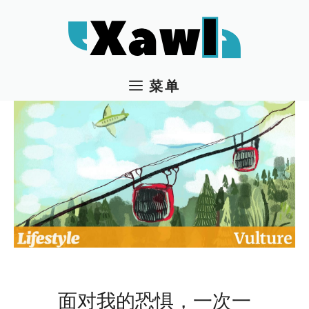
跳
至
内
容
菜单
面对我的恐惧，一次一