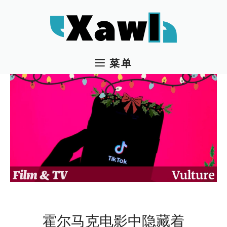
跳
至
内
容
菜单
霍尔马克电影中隐藏着