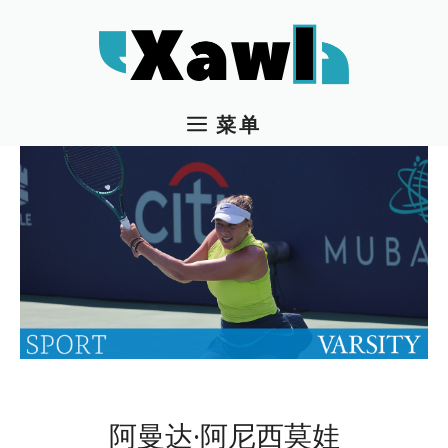
跳
至
内
容
菜单
阿曼达·阿尼西莫娃