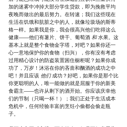
加的迷雾中冲掉大部分学生贷款，即为挽救平均
夜晚而做出的最后努力。在转速；我们这些现在
生活在饥饿和肮脏之中的人，就像垃圾场的斯蒂
格一样。如果我是你，我会很高兴他们吃得这么
健康——他们有薯片、饼干、葡萄酒
和
水果。这
基本上就是整个食物金字塔，对吧？如果你还一
心一意地保护你的食物（扫兴），你有没有考虑
过用精心设计的防盗装置困住橱柜呢？如果你成
功了，万岁！沐浴在你的吝啬和酗酒的成功之中
吧！并且应该
他们
成功？好吧，如果你是那个比
你更聪明的人，唯一能做的就是屈服于你的新美
食霸主——也许从剩下的酒开始。你应该庆幸他
们的节制（只喝一杯！）；我们正处于生活成本
危机中，任何经验丰富的烹饪小偷都会偷走瓶
子。