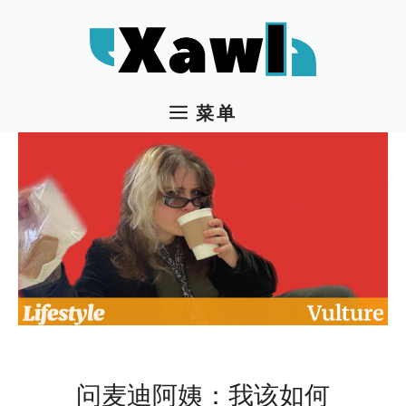
跳
至
内
容
菜单
问麦迪阿姨：我该如何