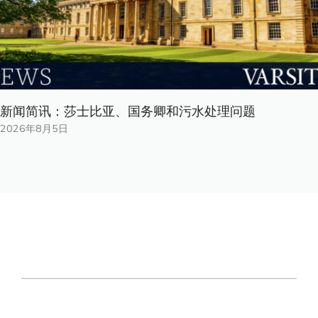
新闻简讯：莎士比亚、国务卿和污水处理问题
2026年8月5日