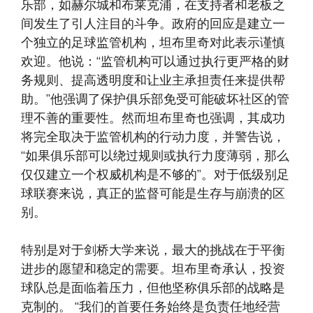
乐部，如赫尔城和布莱克浦，在支持者和老板之
间发生了引人注目的斗争。政府的回应是建立一
个独立的足球监管机构，坦布里奇对此表示谨慎
欢迎。他说：“监管机构可以通过执行更严格的财
务规则、提高透明度和让业主承担责任来提供帮
助。”他强调了保护俱乐部免受可能破坏社区的管
理不善的重要性。然而坦布里奇也强调，其成功
将完全取决于监管机构的行动力度，并警告说，
“如果俱乐部可以绕过规则或执行力度薄弱，那么
仅仅建立一个权威机构是不够的”。对于低级别足
球联赛来说，真正的监督可能是生存与崩溃的区
别。
特别是对于剑桥大学来说，最大的挑战在于平衡
进步的愿望和稳定的需要。坦布里奇承认，投资
球队总是面临着压力，但他坚称俱乐部的战略是
克制的。 “我们的首要任务始终是负责任地经营