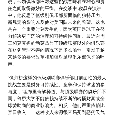
说，带领俱乐部应对这些挑战意味着在雄心和责
任之间取得微妙的平衡。在交谈中
校队
在演讲
中，他反思了低级别俱乐部所面临的独特压力、
新规定的影响以及他对美国队未来的希望。这也
是在一个重要时刻发生的，因为英国足球正在努
力解决更广泛的治理和可持续性问题。最近谢周
三和莫克姆的动荡凸显了顶级联赛以外的俱乐部
在财务管理不善的情况下是多么脆弱，引发了越
来越多的要求改革和加强对足球俱乐部保护的呼
声。
“像剑桥这样的低级别联赛俱乐部目前面临的最大
挑战主要是财务可持续性、竞争和保持球迷的参
与度，”坦布里奇解释道。与顶级联赛的俱乐部不
同，剑桥大学不能依赖持续不断的转播财富或全
球赞助商的商业影响力。相反，他们严重依赖比
赛日收入——这种收入来源很容易受到恶劣天气