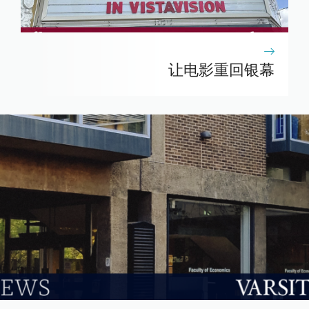
让电影重回银幕