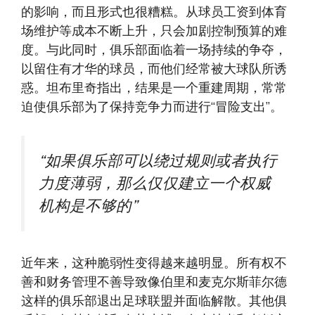
的影响，而且形式也很糟糕。从球员工资到体育
场维护等成本不断上升，只会加剧控制预算的难
度。与此同时，俱乐部面临着一场持续的争夺，
以留住有才华的球员，而他们经常被大球队所诱
惑。坦布里奇指出，结果是一个重建周期，常常
迫使俱乐部为了保持竞争力而进行“冒险支出”。
“如果俱乐部可以绕过规则或者执行
力度薄弱，那么仅仅建立一个权威
机构是不够的”
近年来，这种脆弱性变得越来越明显。所有权不
善和财务管理不善导致像伯里和麦克尔斯菲尔德
这样的俱乐部退出足球联盟并面临解散。其他俱