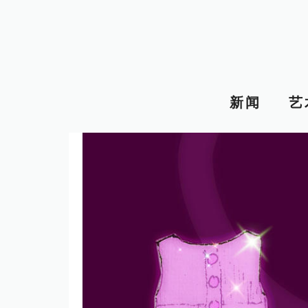
跳
至
内
容
新闻
艺