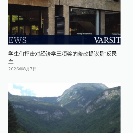
学生们抨击对经济学三项奖的修改提议是“反民
主”
2026年8月7日