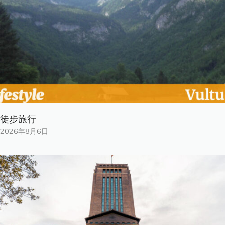
徒步旅行
2026年8月6日