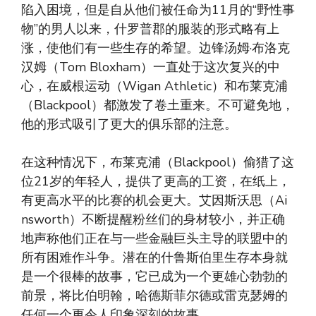
陷入困境，但是自从他们被任命为11月的“野性事
物”的男人以来，什罗普郡的服装的形式略有上
涨，使他们有一些生存的希望。边锋汤姆·布洛克
汉姆（Tom Bloxham）一直处于这次复兴的中
心，在威根运动（Wigan Athletic）和布莱克浦
（Blackpool）都激发了卷土重来。不可避免地，
他的形式吸引了更大的俱乐部的注意。
在这种情况下，布莱克浦（Blackpool）偷猎了这
位21岁的年轻人，提供了更高的工资，在纸上，
有更高水平的比赛的机会更大。艾因斯沃思（Ai​​
nsworth）不断提醒粉丝们的身材较小，并正确
地声称他们正在与一些金融巨头主导的联盟中的
所有困难作斗争。潜在的什鲁斯伯里生存本身就
是一个很棒的故事，它已成为一个更雄心勃勃的
前景，将比伯明翰，哈德斯菲尔德或雷克瑟姆的
任何一个更令人印象深刻的故事