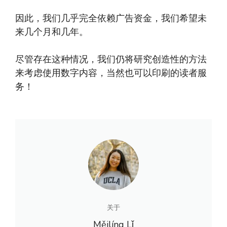
因此，我们几乎完全依赖广告资金，我们希望未
来几个月和几年。
尽管存在这种情况，我们仍将研究创造性的方法
来考虑使用数字内容，当然也可以印刷的读者服
务！
关于
Měilíng Lǐ