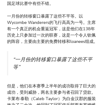
国足球比赛中有些不错。
一月份的转移窗口暴露了这些不平等。以
Wycombe Wanderers的飞行高高为一号。主席
有一个真正的机会重返冠军，这是他们在138年
历史上只参加过一次的联赛，这是一个令人钦佩
的阵容，主要由主要的免费转移和loanees组成。
“一月份的转移窗口暴露了这些不平
等”
但是，他们在本赛季上半年的成功取得了巨大的
成功，受到威胁，两名主要参与者召回了贷款。
卡莱布·泰勒（Caleb Taylor）为白金汉郡的服装