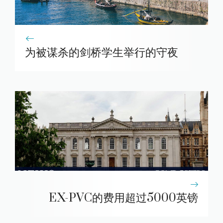
为被谋杀的剑桥学生举行的守夜
EX-PVC的费用超过5000英镑