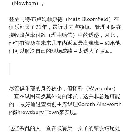
（Newham）。
甚至马特·布卢姆菲尔德（Matt Bloomfield）在
俱乐部呆了21年，最近才去卢顿镇。管理团队在
接收降落伞付款（理由赔偿）中的诱惑，因此，
他们有资源在未来几年内返回最高航班 – 如果他
们可以解决自己的现场成绩 – 太诱人了驳回。
尽管俱乐部的身份较小，但怀科（Wycombe）
一直在试图替换其外向的球员，这并非总是可能
的 – 最好通过查看前主席经理Gareth Ainsworth
的Shrewsbury Town来实现。
这些杂乱的人一直在联赛第一桌子的错误结尾处