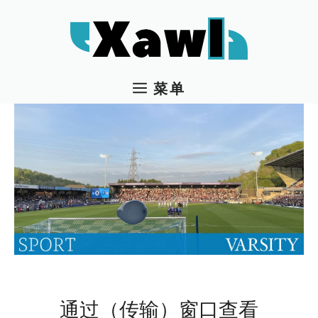
跳
至
内
容
菜单
通过（传输）窗口查看