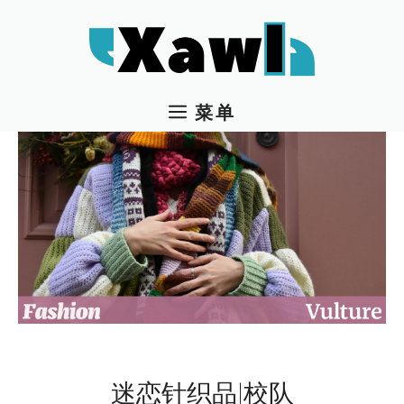
跳
至
内
容
菜单
迷恋针织品|校队