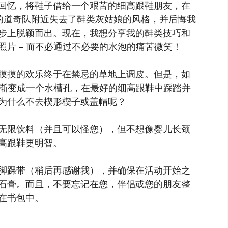
回忆，将鞋子借给一个艰苦的细高跟鞋朋友，在
的道奇队附近失去了鞋类灰姑娘的风格，并后悔我
步上脱颖而出。现在，我想分享我的鞋类技巧和
片 – 而不必通过不必要的水泡的痛苦微笑！
摸摸的欢乐终于在禁忌的草地上调皮。但是，如
逐渐变成一个水槽孔，在最好的细高跟鞋中踩踏并
为什么不去楔形楔子或盖帽呢？
无限饮料（并且可以怪您），但不想像婴儿长颈
高跟鞋更明智。
脚踝带（稍后再感谢我），并确保在活动开始之
石膏。而且，不要忘记在您，伴侣或您的朋友整
在书包中。