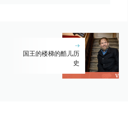
国王的楼梯的酷儿历
史