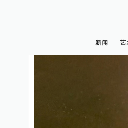
跳
至
内
容
新闻
艺