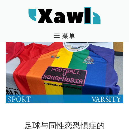
跳
至
内
容
菜单
足球与同性恋恐惧症的