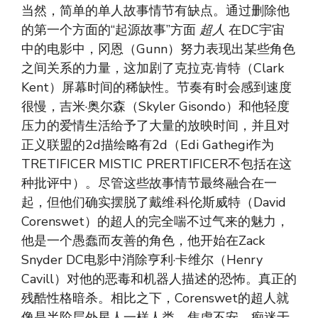
当然，简单的单人故事情节有缺点。通过删除他
的第一个方面的“起源故事”方面
超人
在DC宇宙
中的电影中，冈恩（Gunn）努力表现出某些角色
之间关系的力量，这加剧了克拉克·肯特（Clark
Kent）屏幕时间的稀缺性。节奏有时会感到速度
很慢，吉米·奥尔森（Skyler Gisondo）和他轻度
压力的爱情生活给予了大量的放映时间，并且对
正义联盟的2d描绘略有2d（Edi Gathegi作为
TRETIFICER MISTIC PRERTIFICER不包括在这
种批评中）。尽管这些故事情节最终融合在一
起，但他们确实摆脱了戴维·科伦斯威特（David
Corenswet）的超人的完全喘不过气来的魅力，
他是一个愚蠢而友善的角色，他开始在Zack
Snyder DC电影中消除亨利·卡维尔（Henry
Cavill）对他的恶毒和机器人描述的恐怖。真正的
残酷性格暗杀。相比之下，Corenswet的超人就
像是半阶层外星人一样人类。焦虑不安，痴迷于