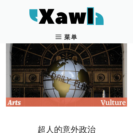
跳
至
内
容
菜单
超人的意外政治