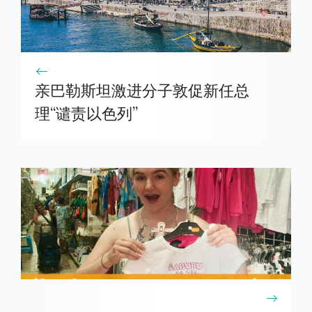
亲巴勒斯坦激进分子敦促新任总
理“谴责以色列”