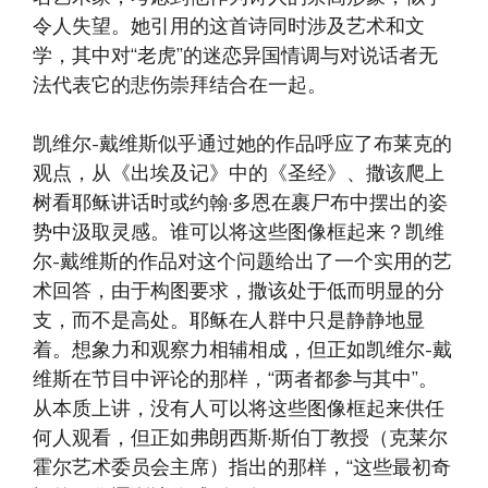
令人失望。她引用的这首诗同时涉及艺术和文
学，其中对“老虎”的迷恋异国情调与对说话者无
法代表它的悲伤崇拜结合在一起。
凯维尔-戴维斯似乎通过她的作品呼应了布莱克的
观点，从《出埃及记》中的《圣经》、撒该爬上
树看耶稣讲话时或约翰·多恩在裹尸布中摆出的姿
势中汲取灵感。谁可以将这些图像框起来？凯维
尔-戴维斯的作品对这个问题给出了一个实用的艺
术回答，由于构图要求，撒该处于低而明显的分
支，而不是高处。耶稣在人群中只是静静地显
着。想象力和观察力相辅相成，但正如凯维尔-戴
维斯在节目中评论的那样，“两者都参与其中”。
从本质上讲，没有人可以将这些图像框起来供任
何人观看，但正如弗朗西斯·斯伯丁教授（克莱尔
霍尔艺术委员会主席）指出的那样，“这些最初奇