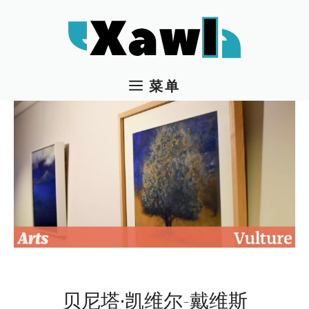
跳
至
内
容
菜单
贝尼塔·凯维尔-戴维斯