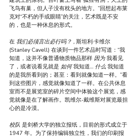
建筑上的涂鸦。百叶窗上写着“狐狸有洞，天上的
飞鸟有巢，但人子没有枕头的地方。”回想起布莱
克对“不朽的手或眼睛”的关注，艺术既是不安
的，也是一种休息的形式。
在
我们必须言出必行吗？ ,
斯坦利·卡维尔
(Stanley Cavell) 在谈到一件艺术品时写道：“我
知道，这并不像普通物质物品那样
因为
我看见
了，或者说看见就是
如何
我知道…
什么
我知道
的是我所看到的；甚至：看到就像知道一样。”看
到这些图片，感觉就像知道了一样。在公共休息
室而不是展览室的碎片空间中体验这个展览，感
觉就像是在了解画作。凯维尔-戴维斯对展览最担
心的是冷漠。
校队
是剑桥大学的独立报纸，目前的形式成立于
1947 年。为了保持编辑独立性，我们的印刷报