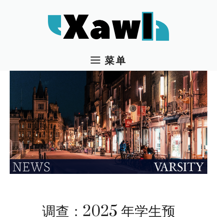
跳
至
内
容
菜单
调查：2025 年学生预