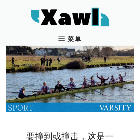
跳
至
内
容
菜单
要撞到或撞击，这是一