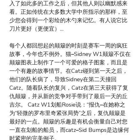
入了如此多的工作之后，但其他人则以幽默感来
看。正如传统在大多数大学中所指示的那样，至
少您会得到一个彩绘的木勺来记忆。有人说它比
刀片更好（更便宜）…
每个人都回想起的颠簸的时刻是赛车一周的疯狂
故事，今年也不例外。猫
–
Sidney W1颠簸不仅在
颠簸图表上制作了一个可爱的格子图案，而且是
一个有趣的故事情节。在Catz碰到第一天之后，
他们的队长病了，导致Sidney在第二天撞回
Catz。随着队长的复兴，Catz在第三天获得了复
仇颠簸，并从新的竞争对手带到了最后一天的丘
吉尔。 Catz W1划船Rosie说：“报仇
–
在她称之
为“轻微的罗布里奇紧张局势”之后，复仇颠簸是
最好的一点。颠簸的乐趣是有机会衡量自己对您
一直在划船的船员，而catz
–
Sid Bumps是边缘何
时紧密的完美例子。