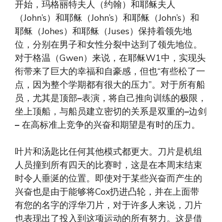
开始，玛格丽特夫人（约翰）和耶稣夫人
（John’s）和耶稣（John’s）和耶稣（John’s）和
耶稣（Johes）和耶稣（Juses）保持着领先地
位，分别在男子和女性分裂中达到了领先地位。
对于格温（Gwen）来说，在耶稣W1中，实现头
衔带来了巨大的幸福和自豪感，但也“有些松了一
点，因为整个学期都有很大的压力”。对于所有船
员，尤其是顶部
–
表演，将自己推向训练的极限，
坐上顶船，与船员建立密切的关系是双重的
–
边剑
–
在高标准上竞争的兴奋和期望是有时的压力。
叶片和汤匙比任何其他模式都更大。刀片是机组
人员撞到所有四天的比赛时，这是在本周末结束
时令人垂涎的位置。即使对于某些兴奋而产生的
兴奋也是由于能够将Cox扔进凸轮，并在上面带
有您的名字的浮华刀片，对于许多人来说，刀片
也表现出了投入到这项运动的所有努力。这是借