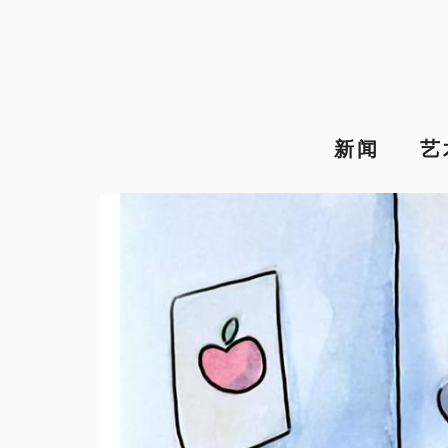
跳
至
内
容
新闻
艺