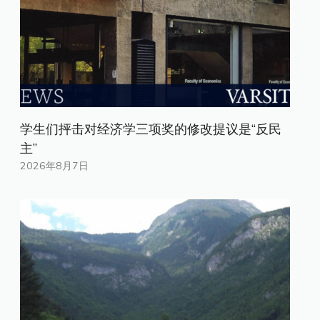
学生们抨击对经济学三项奖的修改提议是“反民
主”
2026年8月7日