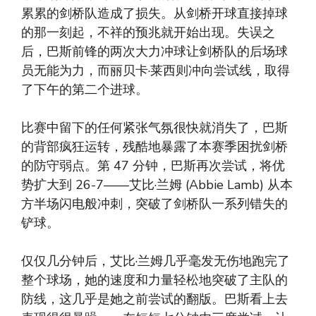
累累的剑桥队造成了损失。从剑桥开球直接掉球
的那一刻起，不祥的预兆就开始出现。失误之
后，巴斯前锋的两次大力冲球让剑桥队的后场球
员无能为力，而丽贝卡·莱西则冲向尝试线，取得
了下午的第二个进球。
比赛中留下的任何紧张气氛很快就消失了，巴斯
的背部疯狂运转，残酷地暴露了本赛季困扰剑桥
的防守弱点。第 47 分钟，巴斯再次尝试，将优
势扩大到 26-7——艾比·兰姆 (Abbie Lamb) 从本
方半场闪电般冲刺，突破了剑桥队一系列错失的
铲球。
仅仅几分钟后，艾比·兰姆几乎毫发无伤地跑完了
整个球场，她的速度和力量轻松地突破了主队的
防线，这几乎是她之前尝试的翻版。巴斯看上去