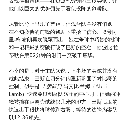
表现得很暴躁——在短短七分钟内三度尝试，让
他们以巨大的优势领先于看似投降的剑桥队。
尽管比分上出现了差距，但浅蓝队并没有消退，
在不知疲倦的前锋的帮助下重拾了信心。 8号阿
里-梅·布朗再次脱颖而出，她在争球中巧妙的挑球
和一记精彩的突破打破了巴斯的空档，使波比·拉
蒂默在第52分钟的射门中突破了底线。
不幸的是，对于主队来说，下半场的尝试并没有
就此结束，巴斯在四分钟内重新巩固了对比赛的
控制。似乎是
土拨鼠日
当艾比·兰姆（Abbie
Lamb）快速穿过剑桥队防守的中心时，但她的冲
锋被挡在距离尝试线仅几米的地方。巴斯后卫的
快速出手很快将球传到右翼，等待的边锋为客队
以12-36领先。