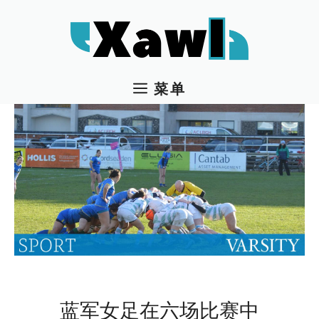
跳
至
内
容
菜单
蓝军女足在六场比赛中