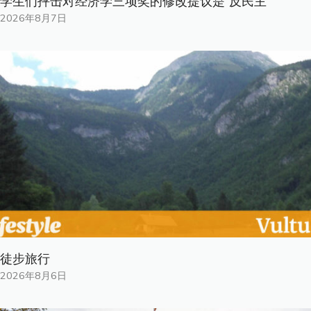
学生们抨击对经济学三项奖的修改提议是“反民主”
2026年8月7日
徒步旅行
2026年8月6日