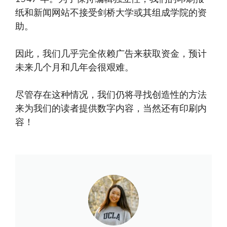
纸和新闻网站不接受剑桥大学或其组成学院的资
助。
因此，我们几乎完全依赖广告来获取资金，预计
未来几个月和几年会很艰难。
尽管存在这种情况，我们仍将寻找创造性的方法
来为我们的读者提供数字内容，当然还有印刷内
容！