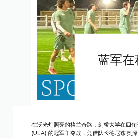
蓝军在
在泛光灯照亮的格兰奇路，剑桥大学在四旬
(UEA) 的冠军争夺战，凭借队长德尼兹·奥泽尔