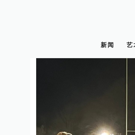
跳
至
内
容
新闻
艺