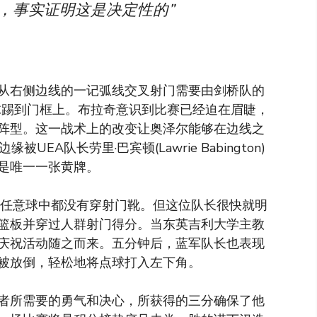
，事实证明这是决定性的”
从右侧边线的一记弧线交叉射门需要由剑桥队的
an）将球踢到门框上。布拉奇意识到比赛已经迫在眉睫，
阵型。这一战术上的改变让奥泽尔能够在边线之
EA队长劳里·巴宾顿(Lawrie Babington)
是唯一一张黄牌。
的任意球中都没有穿射门靴。但这位队长很快就明
篮板并穿过人群射门得分。当东英吉利大学主教
庆祝活动随之而来。五分钟后，蓝军队长也表现
被放倒，轻松地将点球打入左下角。
者所需要的勇气和决心，所获得的三分确保了他