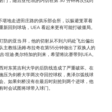
门，随后亚伦·凯的内切在第 30 分钟再次找到
惫不堪地走进田庄路的俱乐部会所，以躲避笼罩着
重新回到球场，UEA 看起来更有可能打破僵局。
盯防的亚当·拜，他的切射从不到六码处飞出偏出
队主教练汤姆·布拉奇在第55分钟做出了双换人的
吉·坦迪·奥尔特加的到来，希望将比赛带到UEA。
西对东英吉利大学的后防线造成了严重破坏。在
施压为剑桥大学两次夺回控球权，奥泽尔弧线球
会。如果剑桥没有在最后时刻抢到两个进球，他
有时会试图将球带入球门。