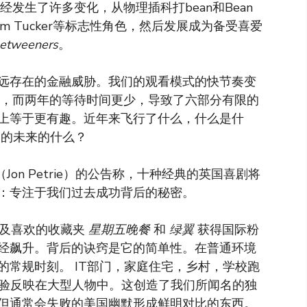
发生了许多变化，从物理插科打bean和Bean
alcom Tucker等标志性角色，然后发展成为备受喜爱
betweeners
。
远存在的金融威胁。我们的观看模式的快节奏变
少，而两年的等待时间更少，导致了六部分有限的
上等于更有趣。近年来飞行了什么，什么是什
剧的未来的什么？
Jon Petrie）的公告称，十种经典的英国喜剧将
：专注于我们过去成功背后的秘密。
及喜欢的收藏夹
星期五晚餐
和
绿翼
获得国际粉
经飙升。背后的诀窍是它的简单性。在普通环境
常规时刻。 IT部门，家庭住宅，乡村，学校跑
经验反映在大型人物中。这创造了我们所闻名的独
但通常会失败的美国幽默形成鲜明对比的东西。