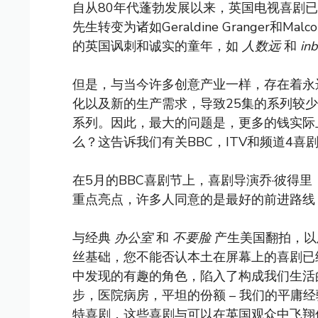
自从80年代蓬勃发展以来，英国电视喜剧已经
先生转变为诸如Geraldine Granger和M
的英国讽刺和诚实的童年，如
人数远
和
in
但是，与当今许多创意产业一样，存在着永
化以及新的生产需求，导致25集的系列较
系列。因此，最大的问题是，更多的钱实际
么？这告诉我们有关BBC，ITV和频道4喜
在5月的BBC喜剧节上，喜剧导演乔·彼得里（
重点亮点，许多人同意的是最好的前进路线
与经典
办公室
和
不要脸
产生美国翻拍，以
丝基础，您不能否认本土在屏幕上的喜剧已
中发现的有趣的角色，陷入了构成我们生活的
步，医院病房，平坦的份额 – 我们的平庸
特喜剧，这些喜剧与可以在英国观众中飞翔