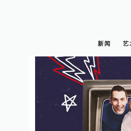
跳
至
内
容
新闻
艺