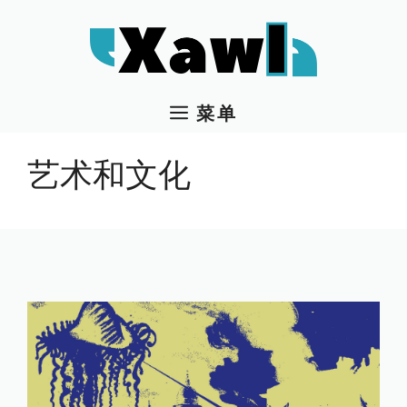
跳
至
内
容
菜单
艺术和文化