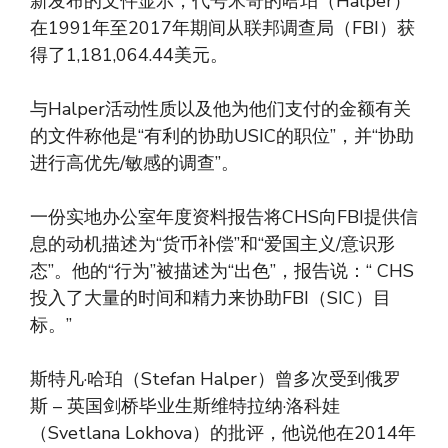
新发布的文件显示，代号米奇的哈珀（Halper）
在1991年至2017年期间从联邦调查局（FBI）获
得了1,181,064.44美元。
与Halper活动性质以及他为他们支付的金额有关
的文件称他是“有利的协助USIC的职位”，并“协助
进行高优先/敏感的调查”。
一份实地办公室年度资料报告将CHS向FBI提供信
息的动机描述为“货币补偿”和“爱国主义/意识形
态”。他的“行为”被描述为“出色”，报告说：“ CHS
投入了大量的时间和精力来协助FBI（SIC）目
标。”
斯特凡·哈珀（Stefan Halper）曾多次受到俄罗
斯 – 英国剑桥毕业生斯维特拉纳·洛科娃
（Svetlana Lokhova）的批评，他说他在2014年