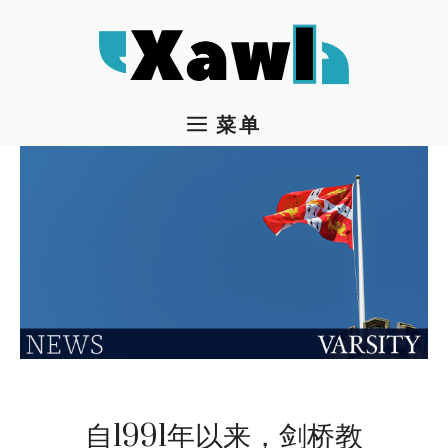
跳
至
内
容
菜单
自1991年以来，剑桥教