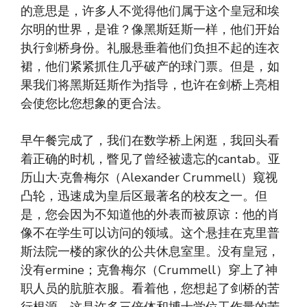
的意思是，许多人不觉得他们属于这个皇冠和埃
尔明的世界，是谁？像黑斯廷斯一样，他们开始
执行剑桥身份。礼服悬垂着他们负担不起的连衣
裙，他们紧紧抓住几乎破产的球门票。但是，如
果我们将黑斯廷斯作为指导，也许在剑桥上亮相
会使您比您想象的更合法。
早午餐完成了，我们在数学桥上闲逛，我回头看
着正确的时机，瞥见了曾经被遗忘的cantab。亚
历山大·克鲁梅尔（Alexander Crummell）窥视
凸轮，迅速成为皇后区最著名的校友之一。但
是，您会因为不知道他的外表而被原谅：他的肖
像不在学生可以访问的领域。这个悬挂在克里普
斯法院一楼的家伙的公共休息室里。没有皇冠，
没有ermine；克鲁梅尔（Crummell）穿上了神
职人员的肮脏衣服。看着他，您想起了剑桥的苦