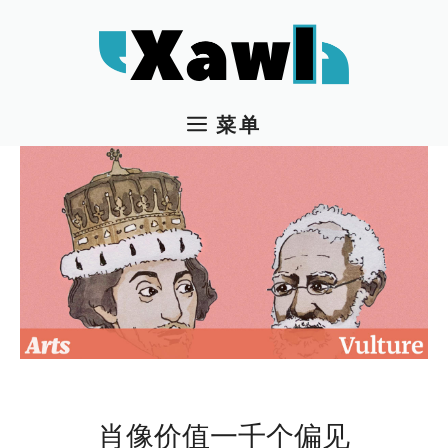
跳
至
内
容
菜单
肖像价值一千个偏见