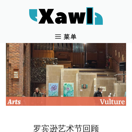
跳
至
内
容
菜单
罗宾逊艺术节回顾