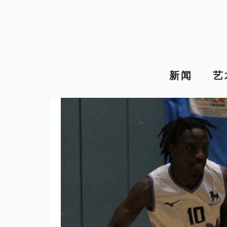
跳
至
内
容
新闻
艺