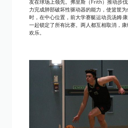
友在球场上领先。弗里斯（Frith）推动
力完成肺部破坏性驱动器的能力，使篮筐为
时，在中心位置，前大学赛艇运动员汤姆·康纳（Tom
一起锁定了所有比赛。两人都互相取消，康纳
欢乐。