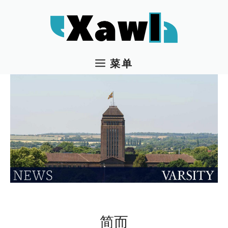
跳
至
内
容
菜单
简而