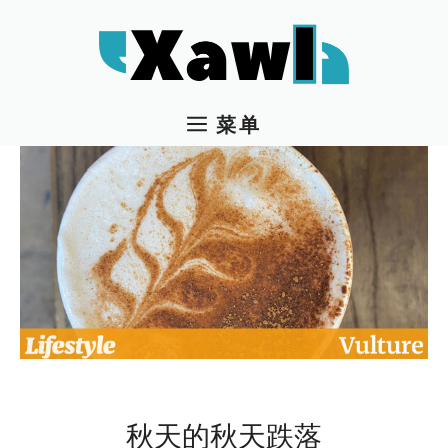
跳
至
内
容
菜单
秋天的秋天跌落