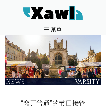
跳
至
内
容
菜单
“离开普通”的节日接管