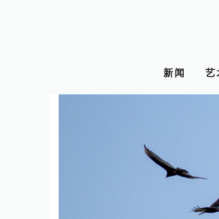
跳
至
内
容
新闻
艺