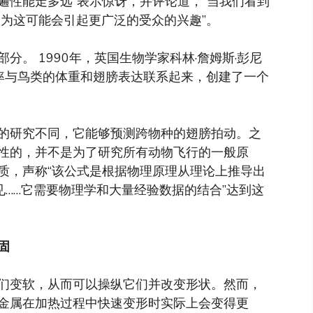
遍性能走多远”表示惊讶，并评论道，“当我们看到
认为这可能会引起更广泛的受众的兴趣”。
。 1990年，英国生物学家科林·詹姆斯·彭尼
k）将振翅频率与鸟类的体重和翅膀表达联系起来，创建了一个
的研究不同，它能够预测跨物种的翅膀拍动。之
性的，并不是为了研究所有动物飞行的一般原
质，声称“该公式是根据物理原理从理论上推导出
见……它需要物理学和大量经验数据的结合”达到这
固
们变软，从而可以操纵它们并改变形状。然而，
研究发现，金属在加热过程中快速变形时实际上会变得更