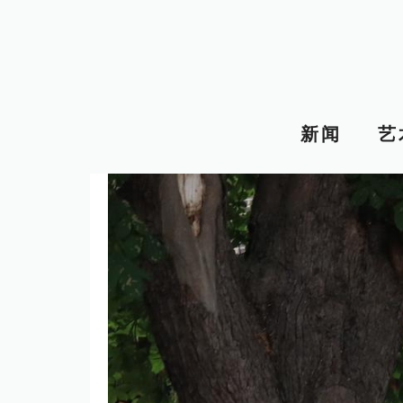
跳
至
内
容
新闻
艺