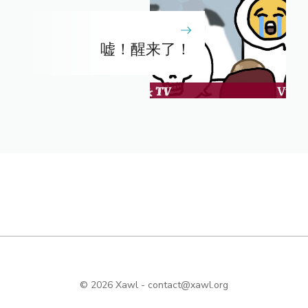
嘘！醒来了！
© 2026 Xawl -
contact@xawl.org