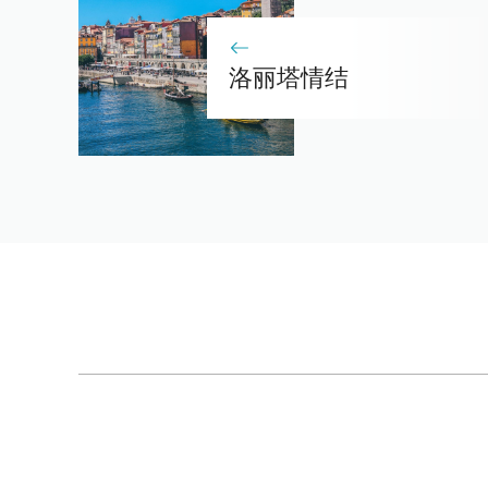
洛丽塔情结