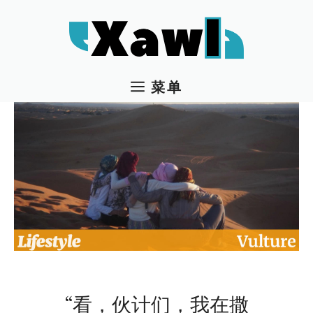
跳
至
内
容
菜单
“看，伙计们，我在撒