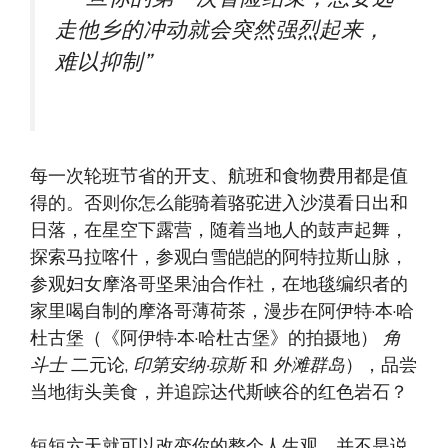
走他乡的冲动就会突然强烈起来，
难以抑制”
每一次轮班节省的开支、航班和食物费用都是值
得的。否则你怎么能骑着骆驼进入沙漠看日出和
日落，在星空下露营，随着当地人的鼓声起舞，
探索马拉喀什，参观白雪皑皑的阿特拉斯山脉，
参观妇女摩洛哥坚果油合作社，在地毯编织者的
家里喝自制的摩洛哥薄荷茶，漫步在阿伊特·本·哈
杜古堡（《阿伊特·本·哈杜古堡》的拍摄地）
角
斗士
二元论,
印第安纳·琼斯
和
外滩群岛
），品尝
当地街头美食，并追踪达代斯峡谷的红色岩石？
短短六天就可以改变你的整个人生观。并不是说